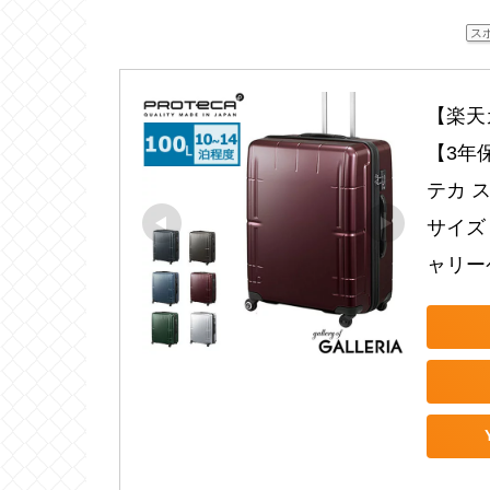
ス
【楽天
【3年保
テカ ス
サイズ 
ャリーケ