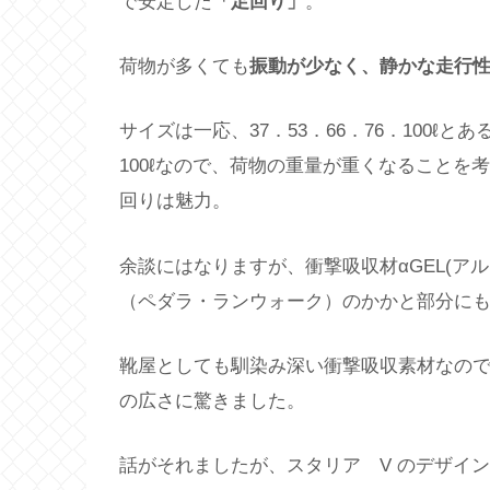
で安定した
「足回り」
。
荷物が多くても
振動が少なく、静かな走行
サイズは一応、37．53．66．76．100
100ℓなので、荷物の重量が重くなること
回りは魅力。
余談にはなりますが、衝撃吸収材αGEL(ア
（ペダラ・ランウォーク）のかかと部分に
靴屋としても馴染み深い衝撃吸収素材なので
の広さに驚きました。
話がそれましたが、スタリア V のデザイ